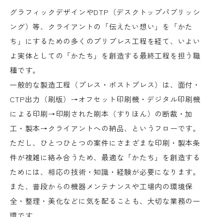
グラフィックデザインやDTP（デスクトップパブリッシ
ング）等、クライアントの「伝えたい想い」を「かた
ち」にするための多くのプリプレス工程を経て、いよい
よ実体としての「かたち」を創造する最終工程を担う職
種です。
一般的な製造工程（プレス・ポストプレス）は、面付・
CTP出力（刷版）→オフセット印刷機・デジタル印刷機
による印刷→印刷された刷本（すりほん）の断裁・加
工・製本→クライアントへの納品、というフローです。
ただし、ひとつひとつの案件にさまざまな印刷・製本条
件が複雑に絡み合うため、最適な「かたち」を創造する
ためには、相応の技術・知識・経験が必要になります。
また、普段からの機器メンテナンスや工場内の環境保
全・整理・美化などに気を配ることも、大切な業務の一
環です。